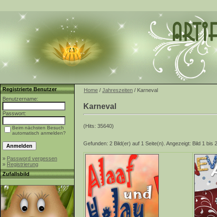
Registrierte Benutzer
Home
/
Jahreszeiten
/ Karneval
Benutzername:
Karneval
Passwort:
(Hits: 35640)
Beim nächsten Besuch
automatisch anmelden?
Gefunden: 2 Bild(er) auf 1 Seite(n). Angezeigt: Bild 1 bis 2
»
Password vergessen
»
Registrierung
Zufallsbild