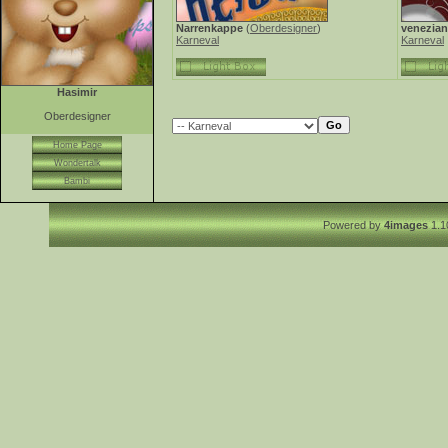
Narrenkappe
(
Oberdesigner
)
venezian
Karneval
Karneval
Hasimir
Oberdesigner
Home Page
Wondertalk
Bambi
Powered by
4images
1.1