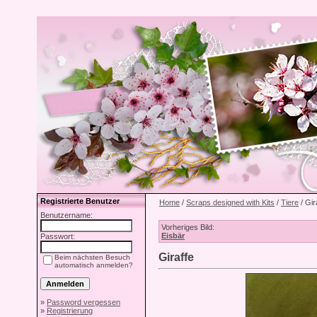
Registrierte Benutzer
Home
/
Scraps designed with Kits
/
Tiere
/ Gir
Benutzername:
Vorheriges Bild:
Eisbär
Passwort:
Giraffe
Beim nächsten Besuch
automatisch anmelden?
»
Password vergessen
»
Registrierung