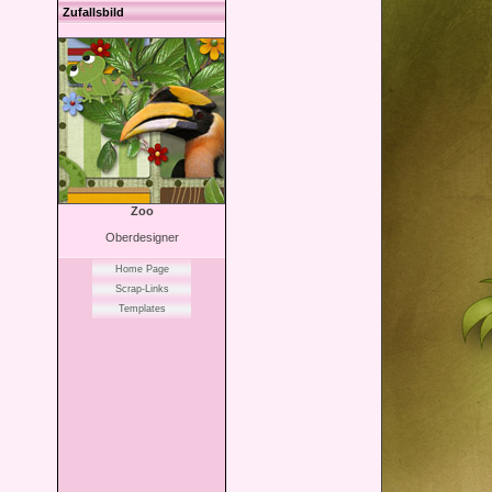
Zufallsbild
Zoo
Oberdesigner
Home Page
Scrap-Links
Templates