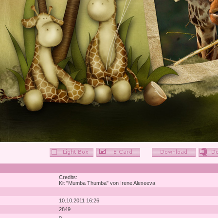
Credits:
Kit "Mumba Thumba" von Irene Alexeeva
10.10.2011 16:26
2849