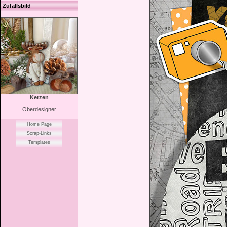
Zufallsbild
Kerzen
Oberdesigner
Home Page
Scrap-Links
Templates