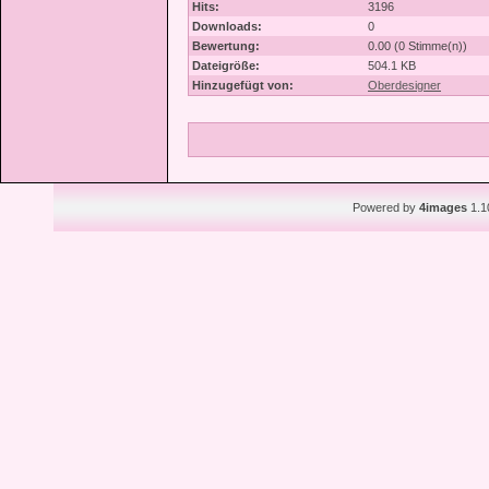
Hits:
3196
Downloads:
0
Bewertung:
0.00 (0 Stimme(n))
Dateigröße:
504.1 KB
Hinzugefügt von:
Oberdesigner
Powered by
4images
1.1