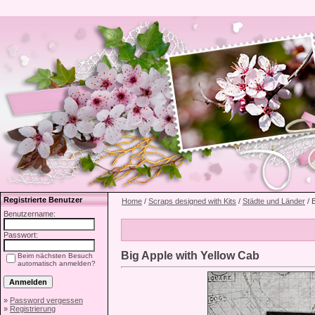
Registrierte Benutzer
Home
/
Scraps designed with Kits
/
Städte und Länder
/ 
Benutzername:
Passwort:
Big Apple with Yellow Cab
Beim nächsten Besuch
automatisch anmelden?
»
Password vergessen
»
Registrierung