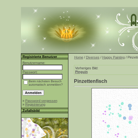
Registrierte Benutzer
Home
/
Diverses
/
Happy Painting
/ Pinzett
Benutzername:
Vorheriges Bild:
Pinguin
Passwort:
Pinzettenfisch
Beim nächsten Besuch
automatisch anmelden?
»
Password vergessen
»
Registrierung
Zufallsbild