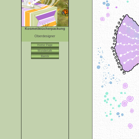
Kosmetiktücherpackung
Oberdesigner
Home Page
Wondertalk
Bambi