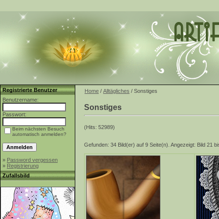
Registrierte Benutzer
Home
/
Alltägliches
/ Sonstiges
Benutzername:
Sonstiges
Passwort:
(Hits: 52989)
Beim nächsten Besuch
automatisch anmelden?
Gefunden: 34 Bild(er) auf 9 Seite(n). Angezeigt: Bild 21 bi
»
Password vergessen
»
Registrierung
Zufallsbild