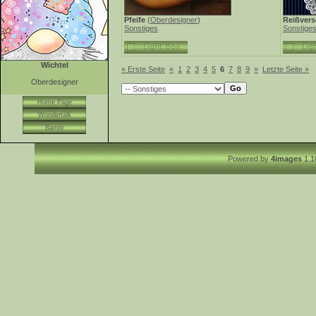
Pfeife
(
Oberdesigner
)
Reißvers
Sonstiges
Sonstige
Wichtel
« Erste Seite
«
1
2
3
4
5
6
7
8
9
»
Letzte Seite »
Oberdesigner
Home Page
Wondertalk
Bambi
Powered by
4images
1.1