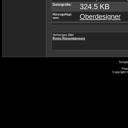
Dateigröße:
324.5 KB
Hinzugefügt
Oberdesigner
von:
Vorheriges Bild:
Rotes Riesenkänguru
Templ
Pow
Copyright