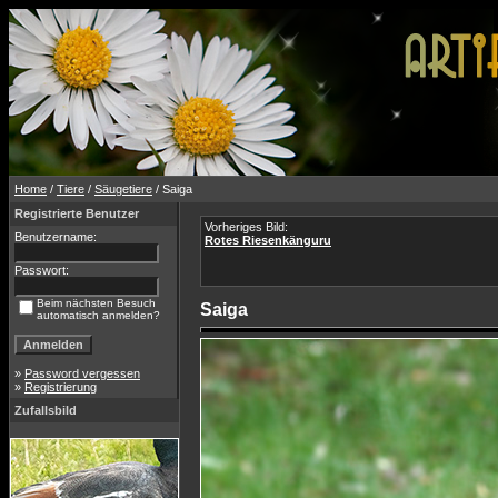
Home
/
Tiere
/
Säugetiere
/ Saiga
Registrierte Benutzer
Vorheriges Bild:
Benutzername:
Rotes Riesenkänguru
Passwort:
Beim nächsten Besuch
Saiga
automatisch anmelden?
»
Password vergessen
»
Registrierung
Zufallsbild