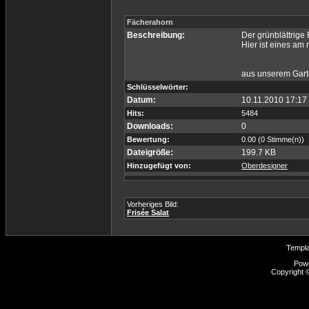
Fächerahorn
Beschreibung:
Der grünblättrige
Hier ist eines am
aus unserem Gar
Schlüsselwörter:
Datum:
10.11.2010 17:17
Hits:
5484
Downloads:
0
Bewertung:
0.00 (0 Stimme(n))
Dateigröße:
199.7 KB
Hinzugefügt von:
Oberdesigner
Vorheriges Bild:
Frisée Salat
Templ
Pow
Copyright