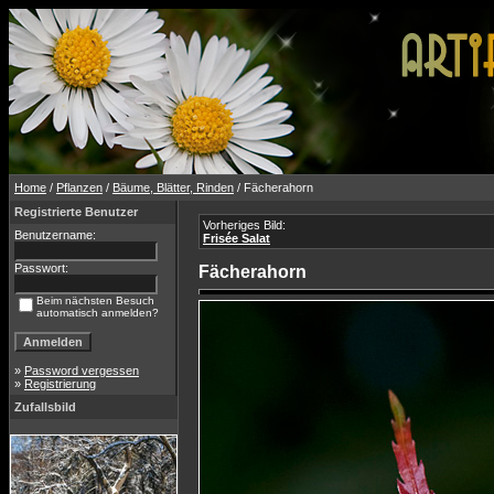
Home
/
Pflanzen
/
Bäume, Blätter, Rinden
/ Fächerahorn
Registrierte Benutzer
Vorheriges Bild:
Benutzername:
Frisée Salat
Passwort:
Fächerahorn
Beim nächsten Besuch
automatisch anmelden?
»
Password vergessen
»
Registrierung
Zufallsbild