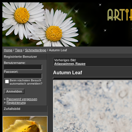
Home
/
Tiere
/
Schmetterlinge
/ Autumn Leaf
Registrierte Benutzer
Vorheriges Bild:
Benutzername:
Atlasspinner, Raupe
Passwort:
Autumn Leaf
Beim nächsten Besuch
automatisch anmelden?
»
Password vergessen
»
Registrierung
Zufallsbild