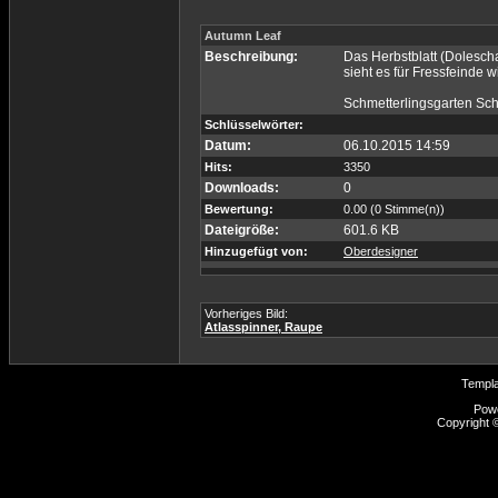
Autumn Leaf
Beschreibung:
Das Herbstblatt (Dolescha
sieht es für Fressfeinde w
Schmetterlingsgarten Sc
Schlüsselwörter:
Datum:
06.10.2015 14:59
Hits:
3350
Downloads:
0
Bewertung:
0.00 (0 Stimme(n))
Dateigröße:
601.6 KB
Hinzugefügt von:
Oberdesigner
Vorheriges Bild:
Atlasspinner, Raupe
Templ
Pow
Copyright