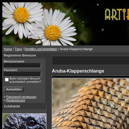
Home
/
Tiere
/
Reptilien und Amphibien
/ Aruba-Klapperschlange
Registrierte Benutzer
Benutzername:
Passwort:
Aruba-Klapperschlange
Beim nächsten Besuch
automatisch anmelden?
»
Password vergessen
»
Registrierung
Zufallsbild