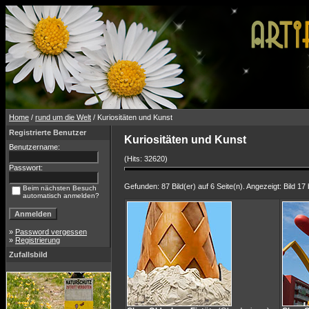
Home
/
rund um die Welt
/ Kuriositäten und Kunst
Registrierte Benutzer
Kuriositäten und Kunst
Benutzername:
(Hits: 32620)
Passwort:
Gefunden: 87 Bild(er) auf 6 Seite(n). Angezeigt: Bild 17 
Beim nächsten Besuch
automatisch anmelden?
»
Password vergessen
»
Registrierung
Zufallsbild