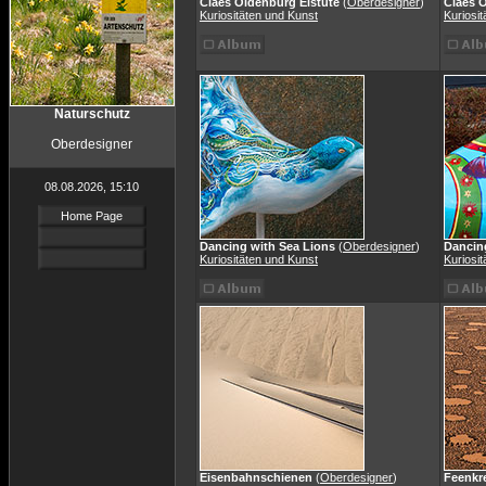
Claes Oldenburg Eistüte
(
Oberdesigner
)
Claes 
Kuriositäten und Kunst
Kuriosi
Naturschutz
Oberdesigner
08.08.2026, 15:10
Home Page
Dancing with Sea Lions
(
Oberdesigner
)
Dancin
Kuriositäten und Kunst
Kuriosi
Eisenbahnschienen
(
Oberdesigner
)
Feenkr