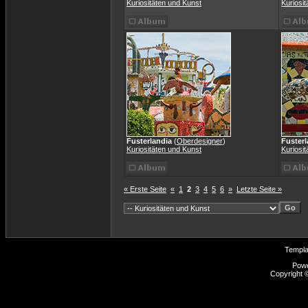
Kuriositäten und Kunst
Kuriosi
Fusterlandia
(
Oberdesigner
)
Fusterl
Kuriositäten und Kunst
Kuriosi
« Erste Seite
«
1
2
3
4
5
6
»
Letzte Seite »
Templ
Pow
Copyright